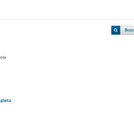
Busc
eola
mpleta