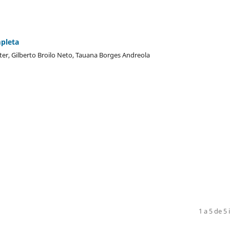
mpleta
ter, Gilberto Broilo Neto, Tauana Borges Andreola
1 a 5 de 5 