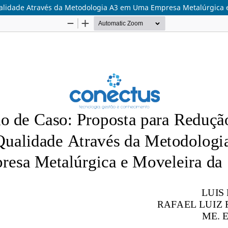
alidade Através da Metodologia A3 em Uma Empresa Metalúrgica 