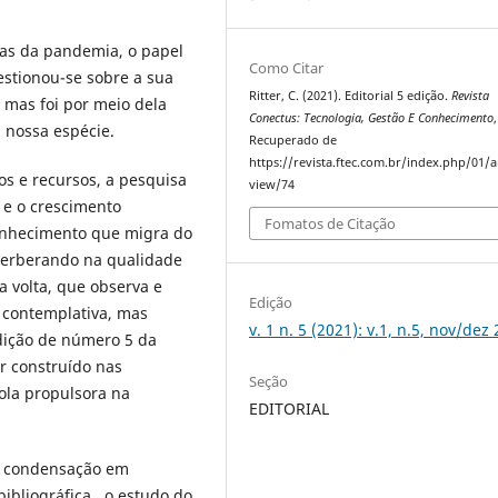
ias da pandemia, o papel
Como Citar
estionou-se sobre a sua
Ritter, C. (2021). Editorial 5 edição.
Revista
 mas foi por meio dela
Conectus: Tecnologia, Gestão E Conhecimento
 nossa espécie.
Recuperado de
https://revista.ftec.com.br/index.php/01/ar
s e recursos, a pesquisa
view/74
 e o crescimento
Fomatos de Citação
onhecimento que migra do
verberando na qualidade
a volta, que observa e
Edição
s contemplativa, mas
v. 1 n. 5 (2021): v.1, n.5, nov/dez
dição de número 5 da
r construído nas
Seção
mola propulsora na
EDITORIAL
da condensação em
bibliográfica, o estudo do