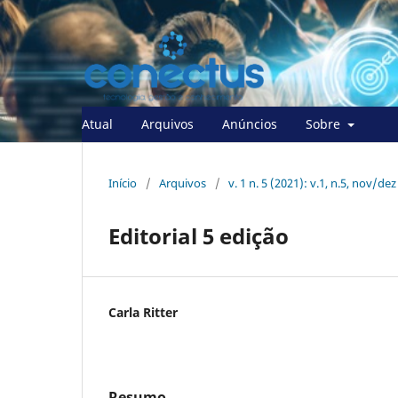
Atual
Arquivos
Anúncios
Sobre
Início
/
Arquivos
/
v. 1 n. 5 (2021): v.1, n.5, nov/de
Editorial 5 edição
Carla Ritter
Resumo