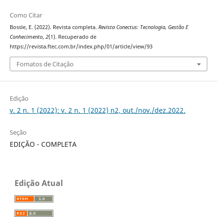
Como Citar
Bossle, E. (2022). Revista completa.
Revista Conectus: Tecnologia, Gestão E
Conhecimento
,
2
(1). Recuperado de
https://revista.ftec.com.br/index.php/01/article/view/93
Fomatos de Citação
Edição
v. 2 n. 1 (2022): v. 2 n. 1 (2022) n2, out./nov./dez.2022.
Seção
EDIÇÃO - COMPLETA
Edição Atual